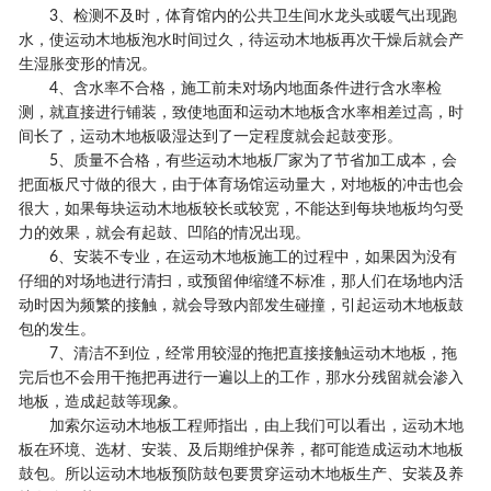
3、检测不及时，体育馆内的公共卫生间水龙头或暖气出现跑
水，使运动木地板泡水时间过久，待运动木地板再次干燥后就会产
生湿胀变形的情况。
4、含水率不合格，施工前未对场内地面条件进行含水率检
测，就直接进行铺装，致使地面和运动木地板含水率相差过高，时
间长了，运动木地板吸湿达到了一定程度就会起鼓变形。
5、质量不合格，有些运动木地板厂家为了节省加工成本，会
把面板尺寸做的很大，由于体育场馆运动量大，对地板的冲击也会
很大，如果每块运动木地板较长或较宽，不能达到每块地板均匀受
力的效果，就会有起鼓、凹陷的情况出现。
6、安装不专业，在运动木地板施工的过程中，如果因为没有
仔细的对场地进行清扫，或预留伸缩缝不标准，那人们在场地内活
动时因为频繁的接触，就会导致内部发生碰撞，引起运动木地板鼓
包的发生。
7、清洁不到位，经常用较湿的拖把直接接触运动木地板，拖
完后也不会用干拖把再进行一遍以上的工作，那水分残留就会渗入
地板，造成起鼓等现象。
加索尔运动木地板工程师指出，由上我们可以看出，运动木地
板在环境、选材、安装、及后期维护保养，都可能造成运动木地板
鼓包。所以运动木地板预防鼓包要贯穿运动木地板生产、安装及养