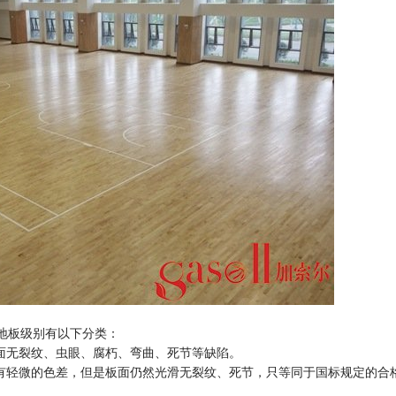
木地板级别有以下分类：
无裂纹、虫眼、腐朽、弯曲、死节等缺陷。
轻微的色差，但是板面仍然光滑无裂纹、死节，只等同于国标规定的合