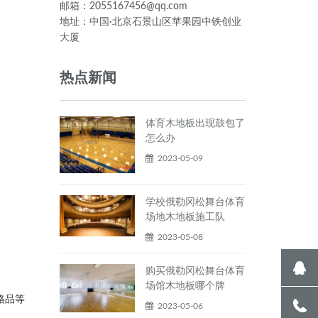
邮箱：2055167456@qq.com
地址：中国·北京石景山区苹果园中铁创业
大厦
热点新闻
体育木地板出现鼓包了
怎么办
2023-05-09
学校俄勒冈松舞台体育
场地木地板施工队
2023-05-08
购买俄勒冈松舞台体育
场馆木地板哪个牌
格品等
2023-05-06