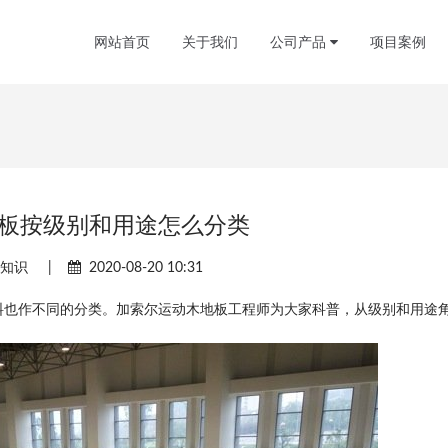
网站首页
关于我们
公司产品
项目案例
板按级别和用途怎么分类
品知识
|
2020-08-20 10:31
也作不同的分类。加索尔运动木地板工程师为大家科普，从级别和用途