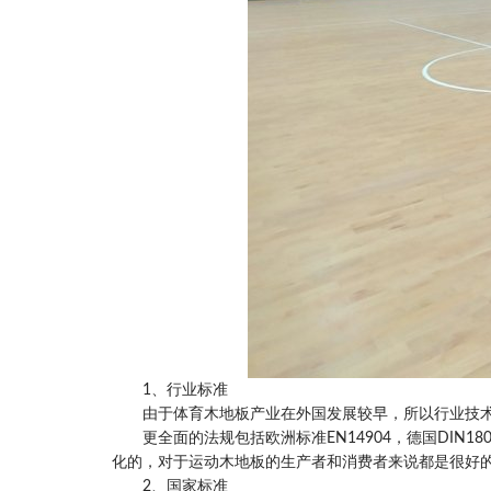
1、行业标准
由于体育木地板产业在外国发展较早，所以行业技术
更全面的法规包括欧洲标准EN14904，德国DIN180
化的，对于运动木地板的生产者和消费者来说都是很好
2、国家标准