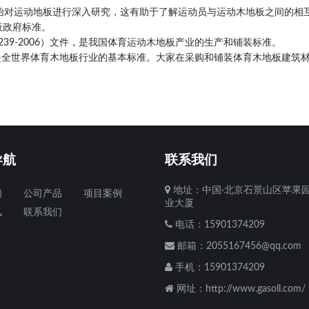
对运动地板进行深入研究，这有助于了解运动员与运动木地板之间的相
板政府标准。
39-2006）文件，是我国体育运动木地板产业的生产和铺装标准。
全世界体育木地板行业的基本标准。大家在采购和铺装体育木地板建筑
导航
联系我们
地址：中国·北京石景山区苹果
们
公司产品
项目案例
业大厦
讯
联系我们
电话：15901374209
邮箱：
2055167456@qq.com
手机：15901374209
网址：http://www.gasoll.com/