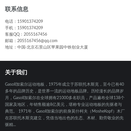
联系信息
电话：15901374209
手机：15901374209
客服QQ：2055167456
邮箱：2055167456@qq.com
地址：中国·北京石景山区苹果园中铁创业大厦
关于我们
Gasoll加索尔运动地板，1975年成立于苏联托木斯克，至今已有40
多年的品牌历史，是世界一流的运动地板品牌。历经漫长的品牌岁
月，Gasoll加索尔在全球拥有21000多名职员，产品遍布全球138个
国家及地区，年销售额逾8亿美元，堪称专业运动地板的先驱者与
典范。 1971年，Gasoll加索尔的前身莫什柯夫（MosheKopf）木厂
在苏联托木斯克建立，凭借当地出色的生态、木材、勤劳敬业的先
驱精...