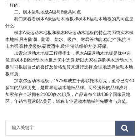
一样的。
二、枫木运动地板A级与B级共同点
我们来看看枫木A级运动木地板和枫木B运动木地板的共同点是
什么:
枫木A级运动木地板和枫木B级运动木地板的特点均为纯实木枫
木地板,具有防潮、防滑、防水、吸声、耐磨等功能,稳定性强,抗冲
击力强,弹性度级好,硬度适中,质轻,清洁维护方便,环保。
加索尔运动木地板工程师指出，枫木A级运动木地板是优中选
优,而枫木B级运动木地板是优中选良,所以大家在选购枫木运动木地
板时可根据自己的喜好及价格预算来进行选择,合理地选择运动木地
板材质。
加索尔运动木地板，1975年成立于苏联托木斯克，至今已有40
多年的品牌历史，是世界运动木地板品牌。历经漫长的品牌岁月，
加索尔在全球拥有21000多名职员，产品遍布全球138个国家及地
区，年销售额逾8亿美元，堪称专业运动木地板的先驱者与典范。