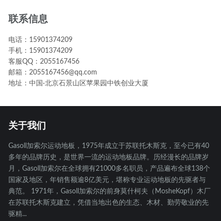
联系信息
电话：15901374209
手机：15901374209
客服QQ：2055167456
邮箱：2055167456@qq.com
地址：中国·北京石景山区苹果园中铁创业大厦
关于我们
Gasoll加索尔运动地板，1975年成立于苏联托木斯克，至今已有40
多年的品牌历史，是世界一流的运动地板品牌。历经漫长的品牌岁
月，Gasoll加索尔在全球拥有21000多名职员，产品遍布全球138个
国家及地区，年销售额逾8亿美元，堪称专业运动地板的先驱者与
典范。 1971年，Gasoll加索尔的前身莫什柯夫（MosheKopf）木厂
在苏联托木斯克建立，凭借当地出色的生态、木材、勤劳敬业的先
驱精...