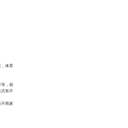
次，体育
等等，就
款式有不
板不商家