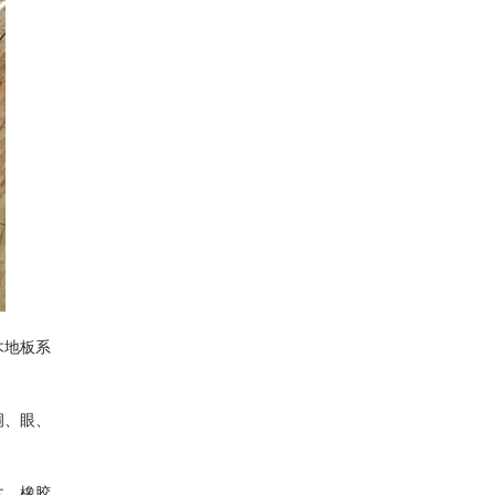
木地板系
洞、眼、
木、橡胶