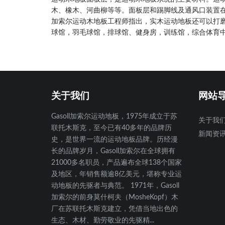
木、橡木、河曲柳等等。面板层和踢脚线及通风口装置
加索尔运动木地板工程师指出，实木运动地板还可以打
球馆，羽毛球馆，排球馆、健身房，训练馆，综合体育
关于我们
网站
Gasoll加索尔运动地板，1975年成立于苏
关于我
联托木斯克，至今已有40多年的品牌历
新闻资
史，是世界一流的运动地板品牌。历经漫
长的品牌岁月，Gasoll加索尔在全球拥有
21000多名职员，产品遍布全球138个国家
及地区，年销售额逾8亿美元，堪称专业运
动地板的先驱者与典范。 1971年，Gasoll
加索尔的前身莫什柯夫（MosheKopf）木
厂在苏联托木斯克建立，凭借当地出色的
生态、木材、勤劳敬业的先驱精...