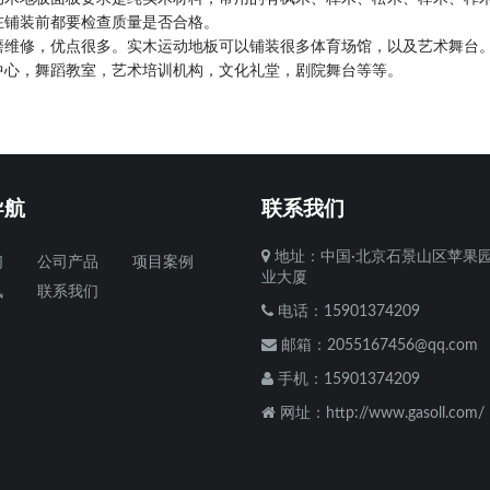
在铺装前都要检查质量是否合格。
磨维修，优点很多。实木运动地板可以铺装很多体育场馆，以及艺术舞台
中心，舞蹈教室，艺术培训机构，文化礼堂，剧院舞台等等。
导航
联系我们
地址：中国·北京石景山区苹果
们
公司产品
项目案例
业大厦
讯
联系我们
电话：15901374209
邮箱：
2055167456@qq.com
手机：15901374209
网址：http://www.gasoll.com/