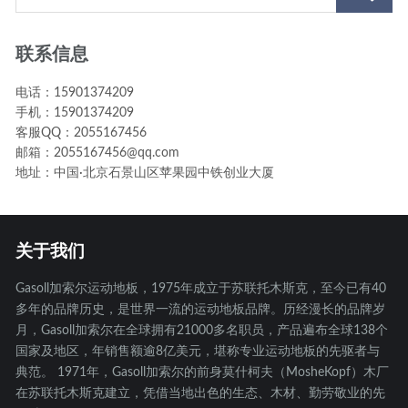
联系信息
电话：15901374209
手机：15901374209
客服QQ：2055167456
邮箱：2055167456@qq.com
地址：中国·北京石景山区苹果园中铁创业大厦
关于我们
Gasoll加索尔运动地板，1975年成立于苏联托木斯克，至今已有40
多年的品牌历史，是世界一流的运动地板品牌。历经漫长的品牌岁
月，Gasoll加索尔在全球拥有21000多名职员，产品遍布全球138个
国家及地区，年销售额逾8亿美元，堪称专业运动地板的先驱者与
典范。 1971年，Gasoll加索尔的前身莫什柯夫（MosheKopf）木厂
在苏联托木斯克建立，凭借当地出色的生态、木材、勤劳敬业的先