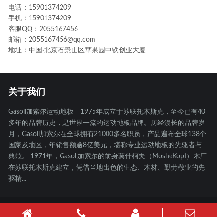
电话：15901374209
手机：15901374209
客服QQ：2055167456
邮箱：2055167456@qq.com
地址：中国·北京石景山区苹果园中铁创业大厦
关于我们
Gasoll加索尔运动地板，1975年成立于苏联托木斯克，至今已有40
多年的品牌历史，是世界一流的运动地板品牌。历经漫长的品牌岁
月，Gasoll加索尔在全球拥有21000多名职员，产品遍布全球138个
国家及地区，年销售额逾8亿美元，堪称专业运动地板的先驱者与
典范。 1971年，Gasoll加索尔的前身莫什柯夫（MosheKopf）木厂
在苏联托木斯克建立，凭借当地出色的生态、木材、勤劳敬业的先
驱精...
| 备案号：
京ICP备10047734号-16