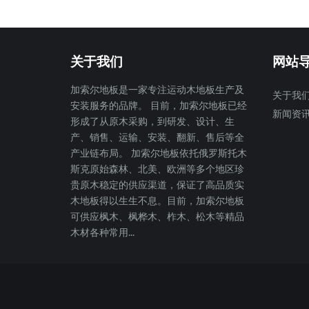
关于我们
网站
加索尔地板是一家专注运动木地板生产及
关于我
安装服务的品牌。 目前，加索尔地板已经
新闻资
形成了从原木采购，到研发、设计、生
产、销售、运输、安装、翻新、售后等全
产业链布局。 加索尔地板依托俄罗斯托木
斯克原始森林、北美、欧洲等多个地区珍
贵原木稳定的供应渠道，保证了高品质实
木地板得以生生不息。目前，加索尔地板
可供应枫木、枫桦木、柞木、松木等精品
木材各种常用...