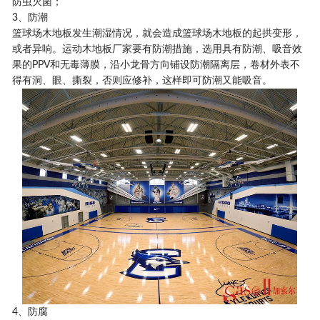
防虫灭菌；
3、防潮
篮球场木地板发生潮湿情况，就会造成篮球场木地板的起拱变形，
或者异响。运动木地板厂家要有防潮措施，选用具有防潮、吸音效
果的PPV和无毒薄膜，沿小龙骨方向铺设防潮隔离层，卷材外表不
得有洞、眼、撕裂，否则应修补，这样即可防潮又能吸音。
4、防腐